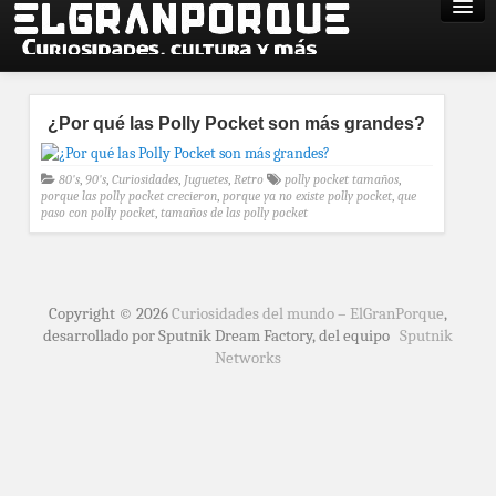
¿Por qué las Polly Pocket son más grandes?
80's
,
90's
,
Curiosidades
,
Juguetes
,
Retro
polly pocket tamaños
,
porque las polly pocket crecieron
,
porque ya no existe polly pocket
,
que
paso con polly pocket
,
tamaños de las polly pocket
Copyright © 2026
Curiosidades del mundo – ElGranPorque
,
desarrollado por Sputnik Dream Factory, del equipo
Sputnik
Networks