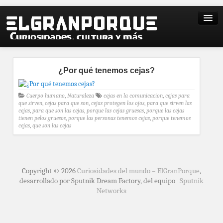
¿Por qué tenemos cejas?
Cuerpo humano
,
Naturaleza
cejas en la comunicacion
,
cejas para
que sirven
,
cejas para que son
,
cejas protegen los ojos
,
para que sirven las
cejas
,
para que son las cejas
,
porque las cejas gruesas
,
porque las cejas
tienen pelos gruesos
,
porque las personas tenemos cejas
,
porque tenemos
cejas
,
que son las cejas
Copyright © 2026
Curiosidades del mundo – ElGranPorque
,
desarrollado por Sputnik Dream Factory, del equipo
Sputnik
Networks