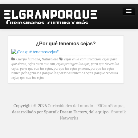
¿Por qué tenemos cejas?
Cuerpo humano
,
Naturaleza
cejas en la comunicacion
,
cejas para
que sirven
,
cejas para que son
,
cejas protegen los ojos
,
para que sirven las
cejas
,
para que son las cejas
,
porque las cejas gruesas
,
porque las cejas
tienen pelos gruesos
,
porque las personas tenemos cejas
,
porque tenemos
cejas
,
que son las cejas
Copyright © 2026
Curiosidades del mundo – ElGranPorque
,
desarrollado por Sputnik Dream Factory, del equipo
Sputnik
Networks