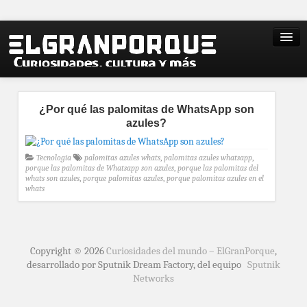
¿Por qué las palomitas de WhatsApp son
azules?
Tecnología
palomitas azules whats
,
palomitas azules whatsapp
,
porque las palomitas de Whatsapp son azules
,
porque las palomitas del
whats son azules
,
porque palomitas azules
,
porque palomitas azules en el
whats
Copyright © 2026
Curiosidades del mundo – ElGranPorque
,
desarrollado por Sputnik Dream Factory, del equipo
Sputnik
Networks