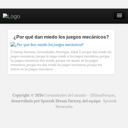
¿Por qué dan miedo los juegos mecánicos?
Cuerpo humano
,
Curiosidades
,
Psicología
,
Salud
porque dan miedo los
juegos mecanicos
,
porque le tengo miedo a los juegos mecanicos
,
porque
los juegos mecanicos dan miedo
,
porque me asusto en los juegos
mecanicos
,
porque me dan miedo los juegos mecanicos
,
porque me
mareo en los juegos mecanicos
Copyright © 2026
Curiosidades del mundo – ElGranPorque
,
desarrollado por Sputnik Dream Factory, del equipo
Sputnik
Networks