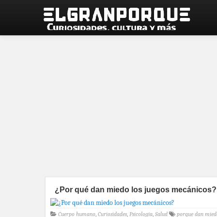
¿Por qué dan miedo los juegos mecánicos?
Cuerpo humano
,
Curiosidades
,
Psicología
,
Salud
porque dan mied