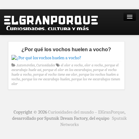
¿Por qué los vochos huelen a vocho?
Automóviles
,
Curiosidades
el olor a vocho
,
olor a vocho
,
porque el
escarabajo huele asi
,
porque el olor en los escarabajos
,
porque el vocho
huele a vocho
,
porque el vocho tiene ese olor
,
porque los vochos huelen a
vocho
,
porque los vw escarabajo huelen
,
porque los vw escarabajos tienen
olor
Copyright © 2026
Curiosidades del mundo – ElGranPorque
,
desarrollado por Sputnik Dream Factory, del equipo
Sputnik
Networks