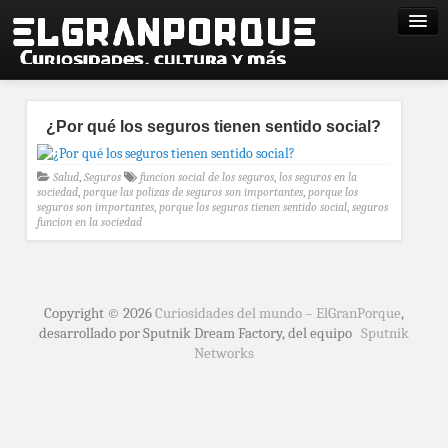
¿Por qué los seguros tienen sentido social?
Salud
,
Seguros
funcion social de los seguros
,
los seguros en la
sociedad
,
porque las polizas de seguros son importantes
,
porque los
seguros son importantes
,
porque los seguros tienen sentido social
,
seguros
funcion en la sociedad
Copyright © 2026
Curiosidades del mundo – ElGranPorque
,
desarrollado por Sputnik Dream Factory, del equipo
Sputnik
Networks