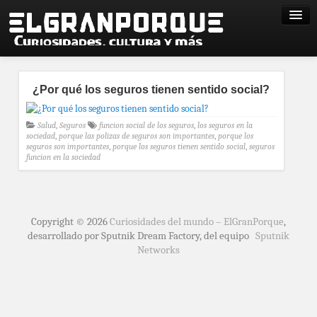
¿Por qué los seguros tienen sentido social?
Salud
,
Seguros
funcion social de los seguros
,
los seguros en la
sociedad
,
porque las polizas de seguros son importantes
,
porque los
seguros son importantes
,
porque los seguros tienen sentido social
,
seguros
funcion en la sociedad
Copyright © 2026
Curiosidades del mundo – ElGranPorque
,
desarrollado por Sputnik Dream Factory, del equipo
Sputnik
Networks