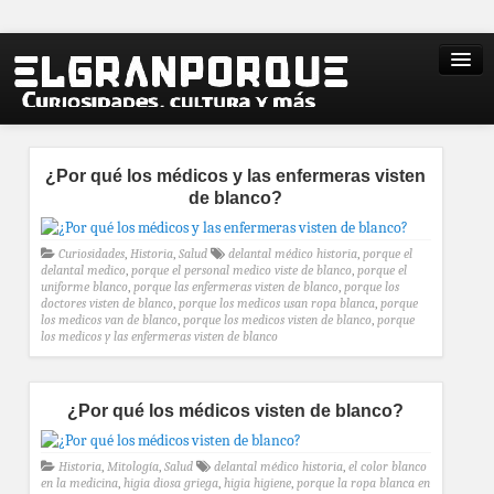
¿Por qué los médicos y las enfermeras visten
de blanco?
Curiosidades
,
Historia
,
Salud
delantal médico historia
,
porque el
delantal medico
,
porque el personal medico viste de blanco
,
porque el
uniforme blanco
,
porque las enfermeras visten de blanco
,
porque los
doctores visten de blanco
,
porque los medicos usan ropa blanca
,
porque
los medicos van de blanco
,
porque los medicos visten de blanco
,
porque
los medicos y las enfermeras visten de blanco
¿Por qué los médicos visten de blanco?
Historia
,
Mitología
,
Salud
delantal médico historia
,
el color blanco
en la medicina
,
higia diosa griega
,
higia higiene
,
porque la ropa blanca en