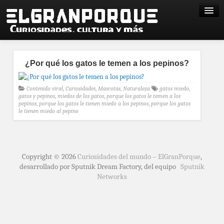
¿Por qué los gatos le temen a los pepinos?
Contenido viral
,
Curiosidades
,
Mascotas
,
Naturaleza
gatos miedo
,
gatos y pepinos
,
miedos de los gatos
,
porque los gatos le temen a los
pepinos
,
porque los gatos le tienen miedo a los pepinos
,
porque los gatos
le tienen miedo al pepino
Copyright © 2026
Curiosidades del mundo – ElGranPorque
,
desarrollado por Sputnik Dream Factory, del equipo
Sputnik
Networks