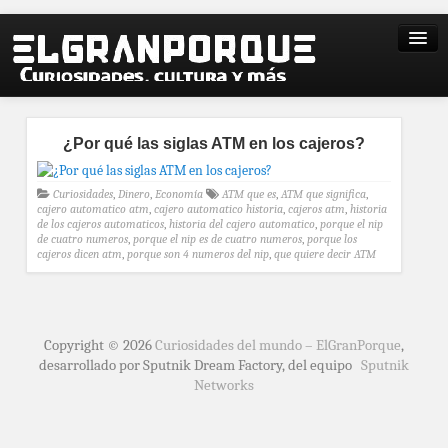
¿Por qué las siglas ATM en los cajeros?
Curiosidades
,
Dinero
,
Economía
ATM que es
,
ATM que significa
,
cajero automatico atm
,
cajero automatico historia
,
cajeros atm
,
historia
de los cajeros automaticos
,
historia del cajero automatico
,
porque el nip
de cuatro numeros
,
porque el nip es de cuatro numeros
,
porque los
cajeros dicen atm
,
porque son 4 numeros del nip
,
que quiere decir ATM
Copyright © 2026
Curiosidades del mundo – ElGranPorque
,
desarrollado por Sputnik Dream Factory, del equipo
Sputnik
Networks