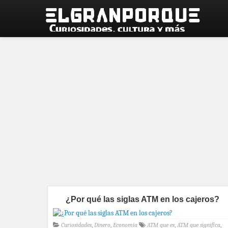
¿Por qué las siglas ATM en los cajeros?
Curiosidades
,
Dinero
,
Economía
ATM que es
,
ATM que significa
,