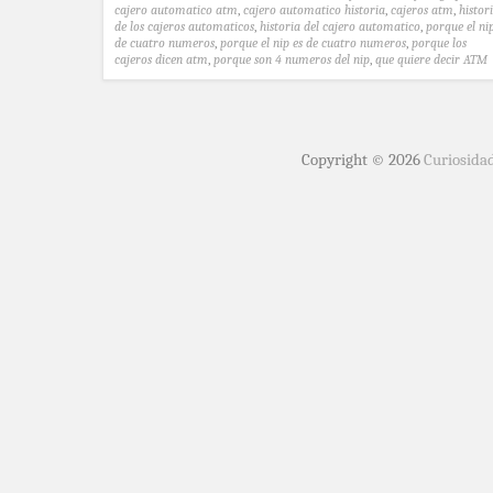
cajero automatico atm
,
cajero automatico historia
,
cajeros atm
,
histor
de los cajeros automaticos
,
historia del cajero automatico
,
porque el ni
de cuatro numeros
,
porque el nip es de cuatro numeros
,
porque los
cajeros dicen atm
,
porque son 4 numeros del nip
,
que quiere decir ATM
Copyright © 2026
Curiosida