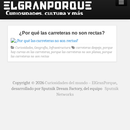
¿Por qué las carreteras no son rectas?
Curiosidades
,
Geografía
,
Infraestructura
carreteras despeje
,
porque
hay curvas en las carreteras
,
porque las carreteras no son planas
,
porque
las carreteras no son rectas
Copyright © 2026
Curiosidades del mundo – ElGranPorque
,
desarrollado por Sputnik Dream Factory, del equipo
Sputnik
Networks