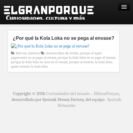
¿Por qué la Kola Loka no se pega al envase?
Marcas
,
Química
cianoacrilato de metilo
,
porque el super
pegamento no se pega al envase
,
porque la kola loka no se pega al envase
,
porque la kola loka no seca en el envase
,
porque se invento la kola loka
,
quien invento la kola loka
Copyright © 2026
Curiosidades del mundo – ElGranPorque
,
desarrollado por Sputnik Dream Factory, del equipo
Sputnik
Networks