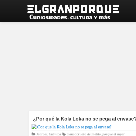
¿Por qué la Kola Loka no se pega al envase
Marcas
,
Química
cianoacrilato de metilo
,
porque el super