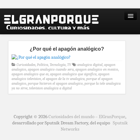
¿Por qué el apagón analógico?
Curiosidades
,
Política
,
Tecnología
,
TV
analogica digital
,
apagon
analogico
,
apagon analogico cuando sera
,
apagon analogico en mexico
,
apagon analogico que es
,
apagon analogico que significa
,
apagon
analogico television
,
el apagon de la tv analogica
,
porque el apagon
analogico
,
porque hicieron el apagon analogico
,
porque la tele analogica
ya no sirve
,
television analogica a digital
Copyright © 2026
Curiosidades del mundo – ElGranPorque
,
desarrollado por Sputnik Dream Factory, del equipo
Sputnik
Networks