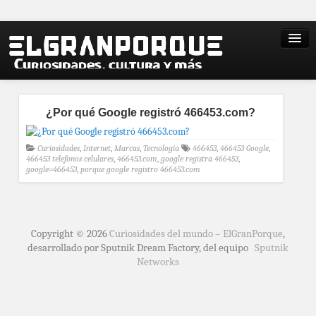
¿Por qué Google registró 466453.com?
Curiosidades
,
Internet
,
Marcas
,
Tecnología
466453
,
466453 Google
,
466453 telefonos celulares
,
466453.com
,
google registra 466453
,
google=466453
,
porque google registro 466453.com
Copyright © 2026
Curiosidades del mundo – ElGranPorque
,
desarrollado por Sputnik Dream Factory, del equipo
Sputnik
Networks