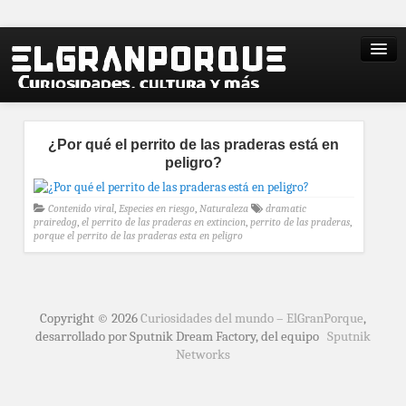
¿Por qué el perrito de las praderas está en
peligro?
Contenido viral
,
Especies en riesgo
,
Naturaleza
dramatic
prairedog
,
el perrito de las praderas en extincion
,
perrito de las praderas
,
porque el perrito de las praderas esta en peligro
Copyright © 2026
Curiosidades del mundo – ElGranPorque
,
desarrollado por Sputnik Dream Factory, del equipo
Sputnik
Networks