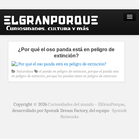
¿Por qué el oso panda está en peligro de
extinción?
Naturaleza
el panda en peligro de extincion
,
porque el panda esta
en peligro de extincion
,
porque los pandas estan en peligro de extincion
Copyright © 2026
Curiosidades del mundo – ElGranPorque
,
desarrollado por Sputnik Dream Factory, del equipo
Sputnik
Networks