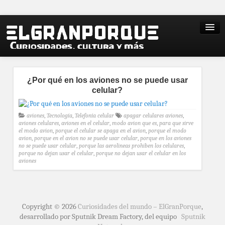
¿Por qué en los aviones no se puede usar
celular?
aviones
,
Tecnología
,
Telefonía celular
apagar celulares aviones
,
aviones celulares
,
aviones en el celular
,
modo avion que es
,
para que sirve
el modo avion
,
porque el celular se apaga en el avion
,
porque el modo
avion
,
porque en el avion no se puede usar celular
,
porque en los aviones
no se puede usar celular
,
porque las aerolineas prohiben los celulares
,
porque no dejan usar el celular
,
porque no dejan usar el celular en los
aviones
Copyright © 2026
Curiosidades del mundo – ElGranPorque
,
desarrollado por Sputnik Dream Factory, del equipo
Sputnik