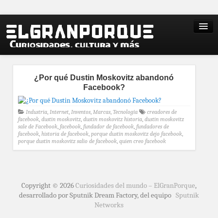
¿Por qué Dustin Moskovitz abandonó
Facebook?
Industria
,
Internet
,
Inventos
,
Marcas
,
Tecnología
creadores de
facebook
,
dustin moskovitz
,
dustin moskovitz historia
,
dustin moskovitz
sale de Facebook
,
facebook
,
fundador de facebook
,
fundadores de
facebook
,
historia de facebook
,
porque dustin moskovitz dejo facebook
,
porque dustin moskovitz salio de facebook
,
quien creo facebook
Copyright © 2026
Curiosidades del mundo – ElGranPorque
,
desarrollado por Sputnik Dream Factory, del equipo
Sputnik
Networks