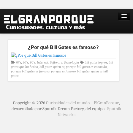
¿Por qué Bill Gates es famoso?
70's
,
80's
,
90's
,
Internet
,
Software
,
Tecnología
bill gates logros
,
bill
gates que ha hecho
,
bill gates quien es
,
porque bill gates es conocido
,
porque bill gates es famoso
,
porque es famoso bill gates
,
quien es bill
gates
Copyright © 2026
Curiosidades del mundo – ElGranPorque
,
desarrollado por Sputnik Dream Factory, del equipo
Sputnik
Networks