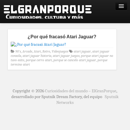
¿Por qué fracasó Atari Jaguar?
90's
,
Arcade
,
Atari
,
Retro
,
Videojuegos
atari jaguar
,
atari jaguar
consola
,
atari jaguar historia
,
atari jaguar juegos
,
porque atari jaguar no
tuvo exito
,
porque cerro atari
,
porque se cancelo atari jaguar
,
porque
termino atari
Copyright © 2026
Curiosidades del mundo – ElGranPorque
,
desarrollado por Sputnik Dream Factory, del equipo
Sputnik
Networks