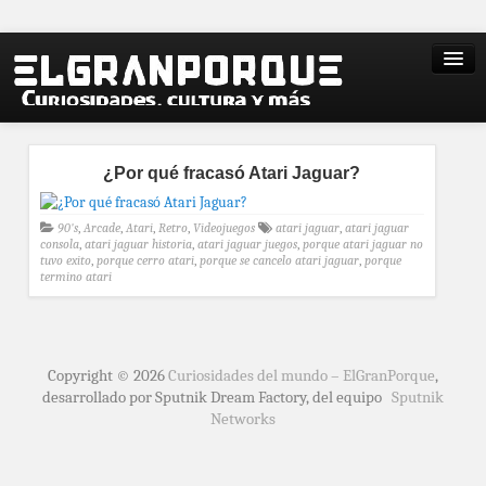
¿Por qué fracasó Atari Jaguar?
90's
,
Arcade
,
Atari
,
Retro
,
Videojuegos
atari jaguar
,
atari jaguar
consola
,
atari jaguar historia
,
atari jaguar juegos
,
porque atari jaguar no
tuvo exito
,
porque cerro atari
,
porque se cancelo atari jaguar
,
porque
termino atari
Copyright © 2026
Curiosidades del mundo – ElGranPorque
,
desarrollado por Sputnik Dream Factory, del equipo
Sputnik
Networks