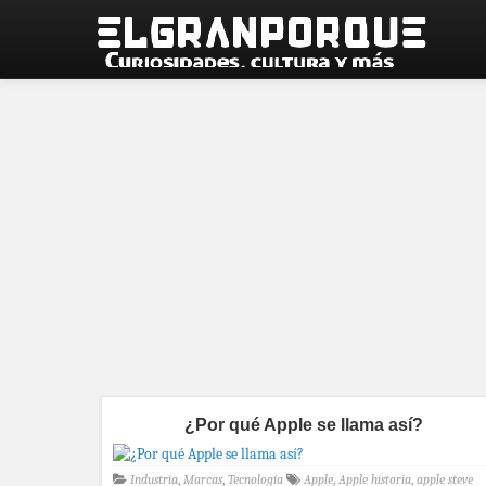
¿Por qué Apple se llama así?
Industria
,
Marcas
,
Tecnología
Apple
,
Apple historia
,
apple steve