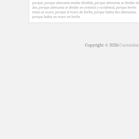
porque
,
porque alemania estaba dividida
,
porque alemania se dividio en
dos
,
porque alemania se dividio en oriental y occidental
,
porque berlin
tenia un muro
,
porque el muro de berlin
,
porque habia dos alemanias
,
porque habia un muro en berlin
Copyright © 2026
Curiosida