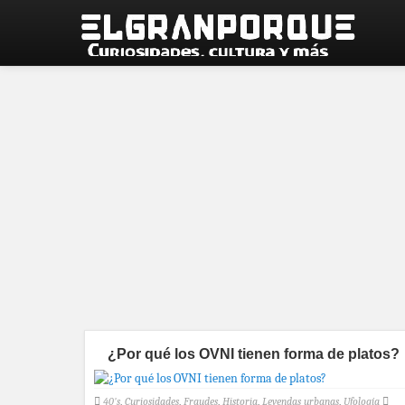
¿Por qué los OVNI tienen forma de platos?
40's
,
Curiosidades
,
Fraudes
,
Historia
,
Leyendas urbanas
,
Ufología