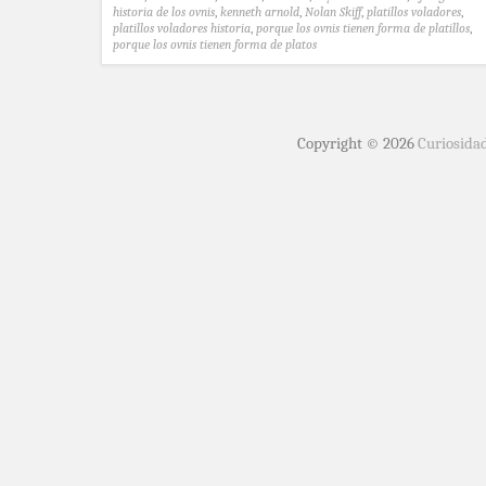
historia de los ovnis
,
kenneth arnold
,
Nolan Skiff
,
platillos voladores
,
platillos voladores historia
,
porque los ovnis tienen forma de platillos
,
porque los ovnis tienen forma de platos
Copyright © 2026
Curiosida