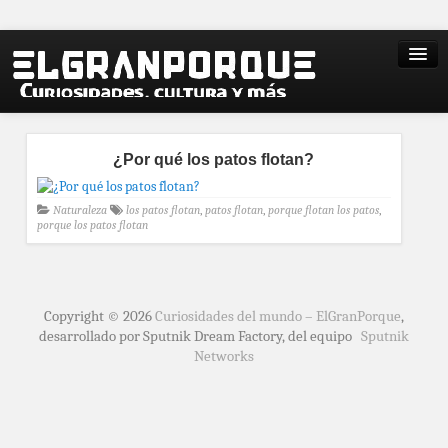
¿Por qué los patos flotan?
Naturaleza
los patos flotan
,
patos flotan
,
porque flotan los patos
,
porque los patos flotan
Copyright © 2026
Curiosidades del mundo – ElGranPorque
,
desarrollado por Sputnik Dream Factory, del equipo
Sputnik
Networks