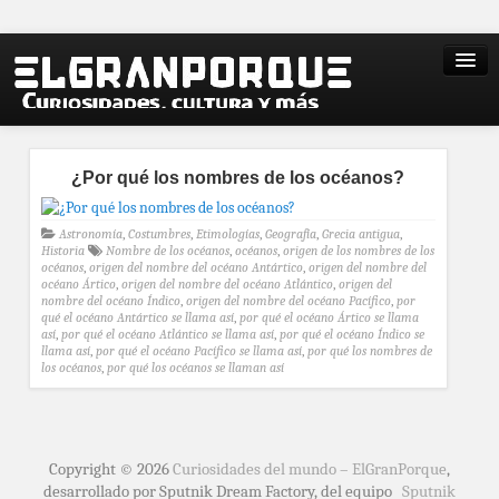
¿Por qué los nombres de los océanos?
Astronomía
,
Costumbres
,
Etimologías
,
Geografía
,
Grecia antigua
,
Historia
Nombre de los océanos
,
océanos
,
origen de los nombres de los
océanos
,
origen del nombre del océano Antártico
,
origen del nombre del
océano Ártico
,
origen del nombre del océano Atlántico
,
origen del
nombre del océano Índico
,
origen del nombre del océano Pacífico
,
por
qué el océano Antártico se llama así
,
por qué el océano Ártico se llama
así
,
por qué el océano Atlántico se llama así
,
por qué el océano Índico se
llama así
,
por qué el océano Pacífico se llama así
,
por qué los nombres de
los océanos
,
por qué los océanos se llaman así
Copyright © 2026
Curiosidades del mundo – ElGranPorque
,
desarrollado por Sputnik Dream Factory, del equipo
Sputnik