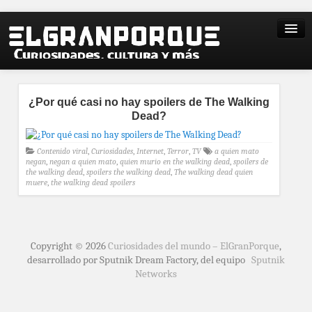
¿Por qué casi no hay spoilers de The Walking
Dead?
Contenido viral
,
Curiosidades
,
Internet
,
Terror
,
TV
a quien mato
negan
,
negan a quien mato
,
quien murio en the walking dead
,
spoilers de
the walking dead
,
spoilers the walking dead
,
The walking dead quien
muere
,
the walking dead spoilers
Copyright © 2026
Curiosidades del mundo – ElGranPorque
,
desarrollado por Sputnik Dream Factory, del equipo
Sputnik
Networks