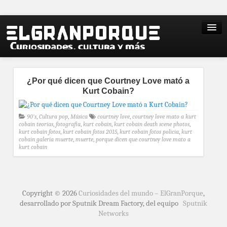
¿Por qué dicen que Courtney Love mató a
Kurt Cobain?
90's
,
Cultura pop
,
Música
courtney love
,
courtney love mato a kurt
cobain teorias
,
fotografia
,
kurt cobain
,
kurt cobain death scene photos
,
kurt cobain fotos
,
kurt cobain fotos 2015
,
kurt cobain fotos policia
,
kurt
cobain galeria muerte
,
muerte
,
porque dicen que courtney love mato a
kurt cobain
Copyright © 2026
Curiosidades del mundo – ElGranPorque
,
desarrollado por Sputnik Dream Factory, del equipo
Sputnik
Networks