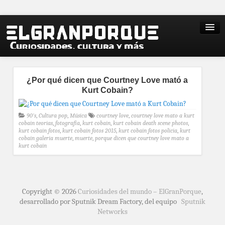
¿Por qué dicen que Courtney Love mató a
Kurt Cobain?
90's
,
Cultura pop
,
Música
courtney love
,
courtney love mato a kurt
cobain teorias
,
fotografia
,
kurt cobain
,
kurt cobain death scene photos
,
kurt cobain fotos
,
kurt cobain fotos 2015
,
kurt cobain fotos policia
,
kurt
cobain galeria muerte
,
muerte
,
porque dicen que courtney love mato a
kurt cobain
Copyright © 2026
Curiosidades del mundo – ElGranPorque
,
desarrollado por Sputnik Dream Factory, del equipo
Sputnik
Networks