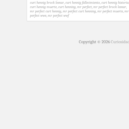
curt hennig brock lesnar
,
curt hennig fallecimiento
,
curt hennig historia
curt hennig muerte
,
curt henning
,
mr perfect
,
mr perfect brock lesnar
,
mr perfect curt hennig
,
mr perfect curt henning
,
mr perfect muerte
,
mr
perfect wwe
,
mr perfect wwf
Copyright © 2026
Curiosida