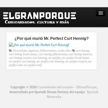
¿Por qué murió Mr. Perfect Curt Hennig?
Curiosidades
,
Deportes
,
Fallecimientos
,
Lucha Libre
curt hennig
,
curt hennig brock lesnar
,
curt hennig fallecimiento
,
curt hennig historia
,
curt hennig muerte
,
curt henning
,
mr perfect
,
mr perfect brock lesnar
,
mr perfect curt hennig
,
mr perfect curt henning
,
mr perfect muerte
,
mr
perfect wwe
,
mr perfect wwf
Copyright © 2026
Curiosidades del mundo – ElGranPorque
,
desarrollado por Sputnik Dream Factory, del equipo
Sputnik
Networks