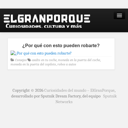
¿Por qué con esto pueden robarte?
Consejos
asalto en tu coche
,
moneda en la puerta del coche
,
moneda en la puerta del copiloto
,
robos a autos
Copyright © 2026
Curiosidades del mundo – ElGranPorque
,
desarrollado por Sputnik Dream Factory, del equipo
Sputnik
Networks