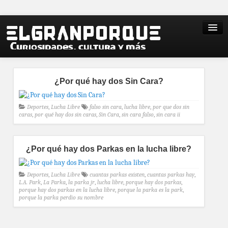
¿Por qué hay dos Sin Cara?
Deportes
,
Lucha Libre
falso sin cara
,
lucha libre
,
por que dos sin
caras
,
por qué hay dos sin caras
,
Sin Cara
,
sin cara falso
,
sin cara ii
¿Por qué hay dos Parkas en la lucha libre?
Deportes
,
Lucha Libre
cuantas parkas existen
,
cuantas parkas hay
,
L.A. Park
,
La Parka
,
la parka jr
,
lucha libre
,
porque hay dos parkas
,
porque hay dos parkas en la lucha libre
,
porque la parka es la park
,
porque la parka perdio su nombre