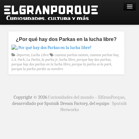
¿Por qué hay dos Parkas en la lucha libre?
Deportes
,
Lucha Libre
cuantas parkas existen
,
cuantas parkas hay
,
L.A. Park
,
La Parka
,
la parka jr
,
lucha libre
,
porque hay dos parkas
,
porque hay dos parkas en la lucha libre
,
porque la parka es la park
,
porque la parka perdio su nombre
Copyright © 2026
Curiosidades del mundo – ElGranPorque
,
desarrollado por Sputnik Dream Factory, del equipo
Sputnik
Networks