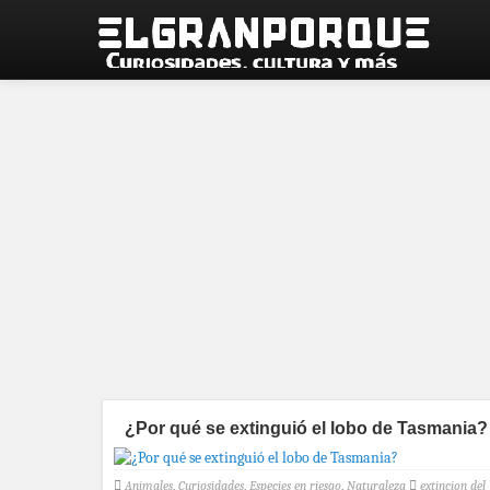
¿Por qué se extinguió el lobo de Tasmania?
Animales
,
Curiosidades
,
Especies en riesgo
,
Naturaleza
extincion del