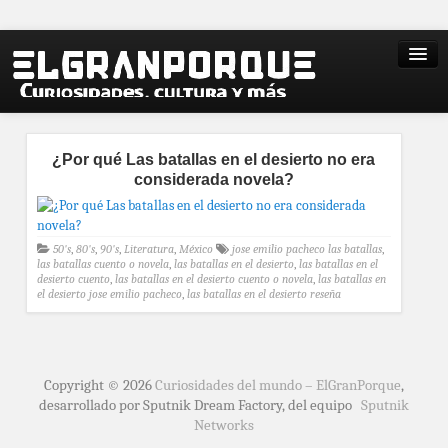
¿Por qué Las batallas en el desierto no era
considerada novela?
50's
,
80's
,
90's
,
Literatura
,
México
jose emilio pacheco las batallas
,
las batallas cuento o novela
,
las batallas en el desierto
,
las batallas en el
desierto cuento
,
las batallas en el desierto cuento o novela
,
las batallas en
el desierto jose emilio pacheco
,
las batallas en el desierto reseña
Copyright © 2026
Curiosidades del mundo – ElGranPorque
,
desarrollado por Sputnik Dream Factory, del equipo
Sputnik
Networks