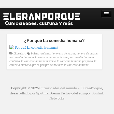
¿Por qué La comedia humana?
Literatura
balzac realismo
,
honorato de balzac
,
honore de balzac
,
la comedia humana
,
la comedia humana balzac
,
la comedia humana
contexto
,
la comedia humana historia
,
la comedia humana proyecto
,
la
comedia humana que es
,
porque balzac hizo la comedia humana
Copyright © 2026
Curiosidades del mundo – ElGranPorque
,
desarrollado por Sputnik Dream Factory, del equipo
Sputnik
Networks