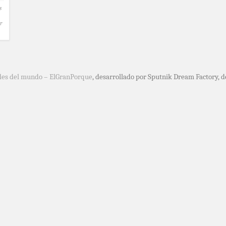
s
r
des del mundo – ElGranPorque
, desarrollado por Sputnik Dream Factory, 