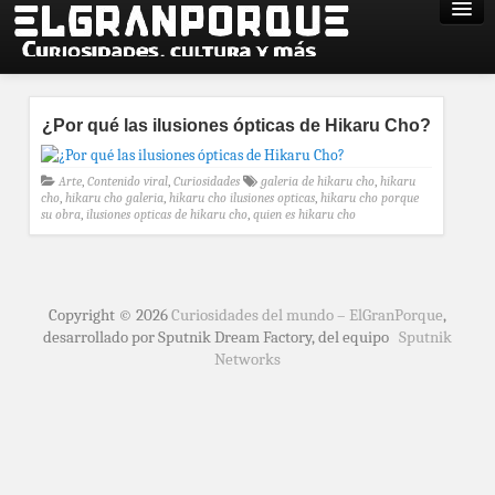
¿Por qué las ilusiones ópticas de Hikaru Cho?
Arte
,
Contenido viral
,
Curiosidades
galeria de hikaru cho
,
hikaru
cho
,
hikaru cho galeria
,
hikaru cho ilusiones opticas
,
hikaru cho porque
su obra
,
ilusiones opticas de hikaru cho
,
quien es hikaru cho
Copyright © 2026
Curiosidades del mundo – ElGranPorque
,
desarrollado por Sputnik Dream Factory, del equipo
Sputnik
Networks