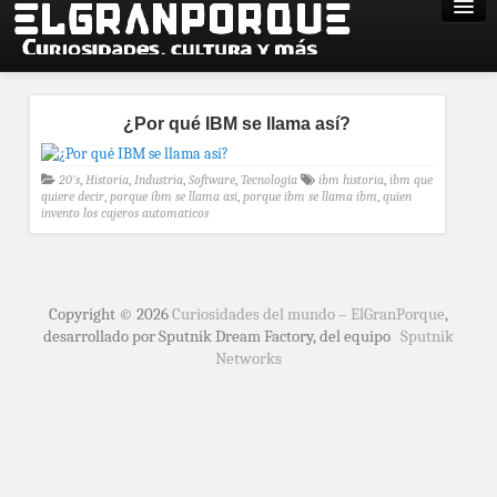
¿Por qué IBM se llama así?
20's
,
Historia
,
Industria
,
Software
,
Tecnología
ibm historia
,
ibm que
quiere decir
,
porque ibm se llama asi
,
porque ibm se llama ibm
,
quien
invento los cajeros automaticos
Copyright © 2026
Curiosidades del mundo – ElGranPorque
,
desarrollado por Sputnik Dream Factory, del equipo
Sputnik
Networks