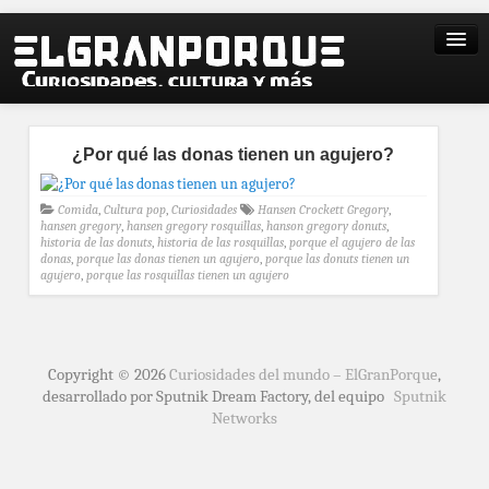
¿Por qué las donas tienen un agujero?
Comida
,
Cultura pop
,
Curiosidades
Hansen Crockett Gregory
,
hansen gregory
,
hansen gregory rosquillas
,
hanson gregory donuts
,
historia de las donuts
,
historia de las rosquillas
,
porque el agujero de las
donas
,
porque las donas tienen un agujero
,
porque las donuts tienen un
agujero
,
porque las rosquillas tienen un agujero
Copyright © 2026
Curiosidades del mundo – ElGranPorque
,
desarrollado por Sputnik Dream Factory, del equipo
Sputnik
Networks