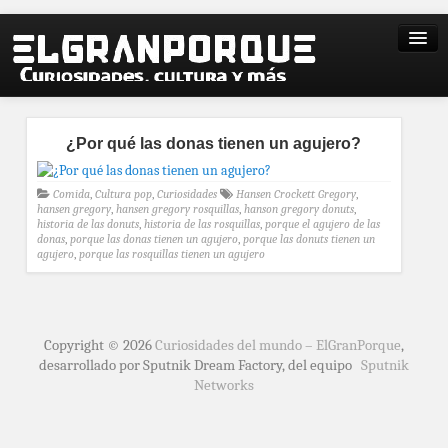
¿Por qué las donas tienen un agujero?
Comida
,
Cultura pop
,
Curiosidades
Hansen Crockett Gregory
,
hansen gregory
,
hansen gregory rosquillas
,
hanson gregory donuts
,
historia de las donuts
,
historia de las rosquillas
,
porque el agujero de las
donas
,
porque las donas tienen un agujero
,
porque las donuts tienen un
agujero
,
porque las rosquillas tienen un agujero
Copyright © 2026
Curiosidades del mundo – ElGranPorque
,
desarrollado por Sputnik Dream Factory, del equipo
Sputnik
Networks