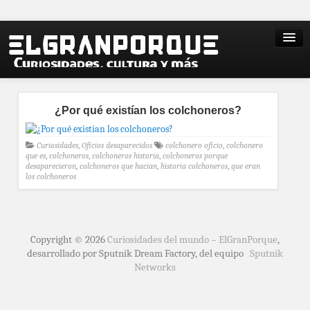
¿Por qué existían los colchoneros?
Curiosidades
,
Oficios desaparecidos
colchonero oficio
,
colchonero
que es
,
colchoneros
,
colchoneros historia
,
colchoneros porque
desaparecieron
,
colchoneros que hacian
,
historia colchoneros
,
que eran
los colchoneros
Copyright © 2026
Curiosidades del mundo – ElGranPorque
,
desarrollado por Sputnik Dream Factory, del equipo
Sputnik
Networks