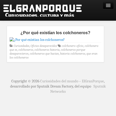
¿Por qué existían los colchoneros?
Curiosidades
,
Oficios desaparecidos
colchonero oficio
,
colchonero
que es
,
colchoneros
,
colchoneros historia
,
colchoneros porque
desaparecieron
,
colchoneros que hacian
,
historia colchoneros
,
que eran
los colchoneros
Copyright © 2026
Curiosidades del mundo – ElGranPorque
,
desarrollado por Sputnik Dream Factory, del equipo
Sputnik
Networks