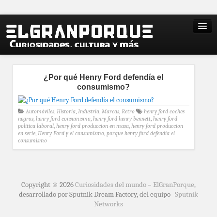
¿Por qué Henry Ford defendía el
consumismo?
Automóviles
,
Historia
,
Industria
,
Marcas
,
Retro
henry ford coches
negros
,
henry ford consumismo
,
henry ford henry bennett
,
henry ford
politica laboral
,
henry ford produccion en masa
,
henry ford produccion
en serie
,
Henry Ford y el consumismo
,
porque henry ford defendia el
consumismo
Copyright © 2026
Curiosidades del mundo – ElGranPorque
,
desarrollado por Sputnik Dream Factory, del equipo
Sputnik
Networks