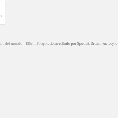
re
des del mundo – ElGranPorque
, desarrollado por Sputnik Dream Factory, 