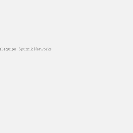
del equipo
Sputnik Networks