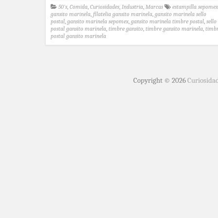
50's
,
Comida
,
Curiosidades
,
Industria
,
Marcas
estampilla sepomex
gansito marinela
,
filatelia gansito marinela
,
gansito marinela sello
postal
,
gansito marinela sepomex
,
gansito marinela timbre postal
,
sello
postal gansito marinela
,
timbre gansito
,
timbre gansito marinela
,
timb
postal gansito marinela
Copyright © 2026
Curiosida